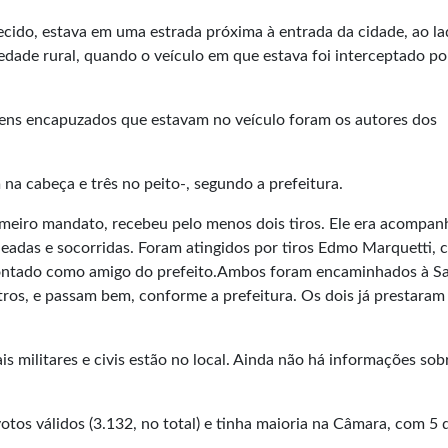
cido, estava em uma estrada próxima à entrada da cidade, ao la
iedade rural, quando o veículo em que estava foi interceptado p
omens encapuzados que estavam no veículo foram os autores dos
a cabeça e três no peito-, segundo a prefeitura.
rimeiro mandato, recebeu pelo menos dois tiros. Ele era acompa
adas e socorridas. Foram atingidos por tiros Edmo Marquetti, 
apontado como amigo do prefeito.Ambos foram encaminhados à S
tros, e passam bem, conforme a prefeitura. Os dois já prestaram
s militares e civis estão no local. Ainda não há informações sob
os válidos (3.132, no total) e tinha maioria na Câmara, com 5 