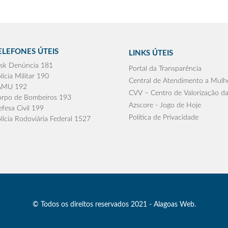
ELEFONES ÚTEIS
LINKS ÚTEIS
sk Denúncia 181
Portal da Transparência
lícia Militar 190
Central de Atendimento a Mulh
AMU 192
CVV – Centro de Valorização da
rpo de Bombeiros 193
Azscore - Jogo de Hoje
fesa Civil 199
Política de Privacidade
lícia Rodoviária Federal 1527
© Todos os direitos reservados 2021 - Alagoas Web.