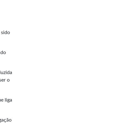
 sido
ado
duzida
ser o
e liga
igação