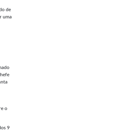
do de
or uma
nhado
chefe
anta
re o
dos 9