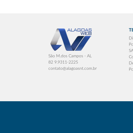
T
Di
Po
S
São M.dos Campos - AL
Co
82 9.9311-2225
De
contato@alagoasnt.com.br
Po