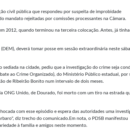
ção civil pública que respondeu por suspeita de improbidade
 do mandato rejeitadas por comissões processantes na Câmara.
 em 2012, quando terminou na terceira colocação. Antes, já tinha
to (DEM), deverá tomar posse em sessão extraordinária neste sáb
 sediada na cidade, pediu que a investigação do crime seja con
te ao Crime Organizado), do Ministério Público estadual, por 
ião de Ribeirão Bonito num intervalo de dois meses.
 da ONG Unido, de Dourado, foi morto com um tiro na estrada qu
chocada com esse episódio e espera das autoridades uma invest
bárbaro", diz trecho do comunicado.Em nota, o PDSB manifestou
ariedade à família e amigos neste momento.