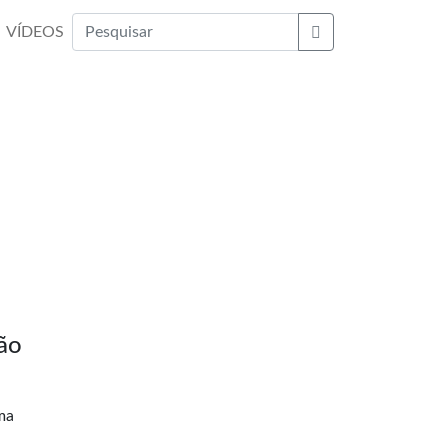
VÍDEOS
Buscar
ão
ma