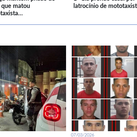
l que matou
latrocínio de mototaxis
taxista…
07/03/2026