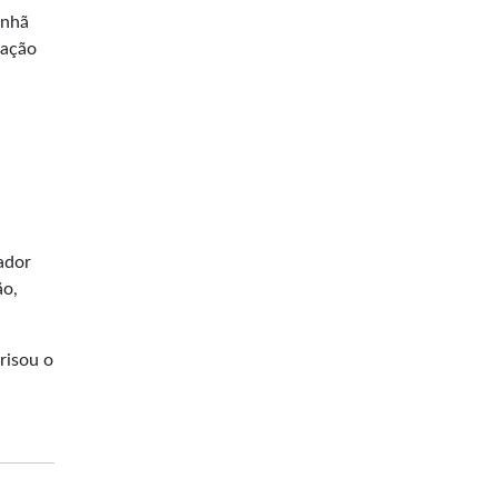
anhã
 ação
ador
ão,
risou o