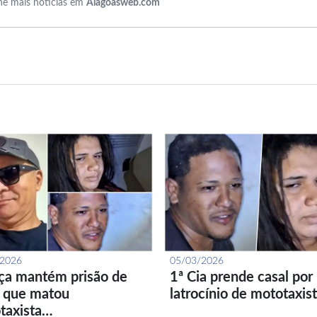
e mais notícias em
Alagoasweb.com
/2026
05/03/2026
iça mantém prisão de
1ª Cia prende casal por
l que matou
latrocínio de mototaxis
taxista…