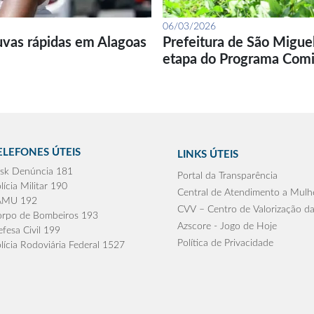
06/03/2026
uvas rápidas em Alagoas
Prefeitura de São Migue
etapa do Programa Com
ELEFONES ÚTEIS
LINKS ÚTEIS
sk Denúncia 181
Portal da Transparência
lícia Militar 190
Central de Atendimento a Mulh
AMU 192
CVV – Centro de Valorização da
rpo de Bombeiros 193
Azscore - Jogo de Hoje
fesa Civil 199
Política de Privacidade
lícia Rodoviária Federal 1527