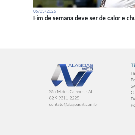
06/03/2026
Fim de semana deve ser de calor e ch
T
Di
Po
S
São M.dos Campos - AL
Co
82 9.9311-2225
De
contato@alagoasnt.com.br
Po