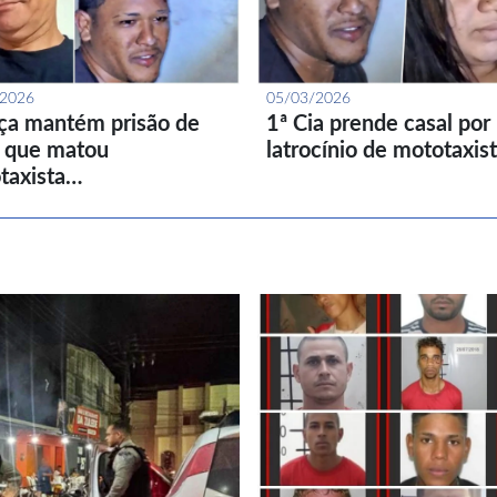
/2026
05/03/2026
iça mantém prisão de
1ª Cia prende casal por
l que matou
latrocínio de mototaxis
taxista…