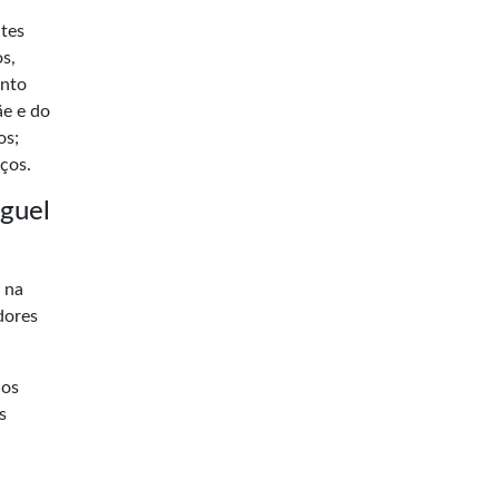
ntes
os,
ento
ãe e do
os;
iços.
iguel
 na
dores
aos
s