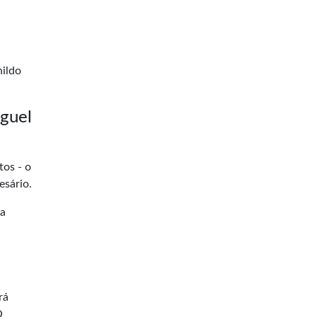
nildo
iguel
os - o
esário.
ia
rá
O