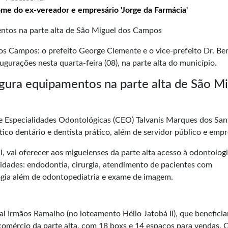
me do ex-vereador e empresário 'Jorge da Farmácia'
s Campos: o prefeito George Clemente e o vice-prefeito Dr. Be
urações nesta quarta-feira (08), na parte alta do município.
gura equipamentos na parte alta de São M
e Especialidades Odontológicas
(CEO) Talvanis Marques dos Sant
ico dentário e dentista prático, além de servidor público e empr
I, vai oferecer aos miguelenses da parte alta acesso à odontolog
alidades: endodontia, cirurgia, atendimento de pacientes com
ogia além de odontopediatria e exame de imagem.
l Irmãos Ramalho (no loteamento Hélio Jatobá II), que beneficia
 comércio da parte alta, com 18 boxs e 14 espaços para vendas. 