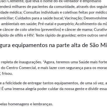
. Jaci Clemente, que leva o nome do ex-vereador e empresário
tenderá milhares de pacientes da comunidade, através dos segui
idade médica; Consultas individuais e coletivas feitas por médic
domiciliar; Cuidados para a saúde bucal; Vacinação; Desenvolvim
s ambientais em saúde; Pré-natal e puerpério; Acolhimento da m
 câncer de colo uterino (preventivo) e câncer de mama; Curativ
pido de sífilis e HIV; Teste rápido de gravidez; entre outros serv
gura equipamentos na parte alta de São M
 repleta de inaugurações. "Agora, teremos uma Saúde mais forte
és do Centro Comercial, e mais lazer com segurança para os mora
 frisou.
e a felicidade de entregar tantos equipamentos, de uma só vez, 
 uma imensa alegria poder cuidar da nossa gente e dividir essa
pelas homenagens e lembranças.