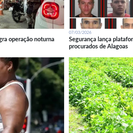
07/03/2026
gra operação noturna
Segurança lança platafor
procurados de Alagoas