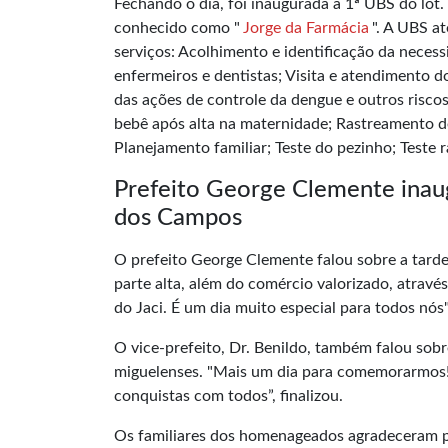
Fechando o dia, foi inaugurada a 1ª UBS do lot
conhecido como "
Jorge da Farmácia
". A UBS a
serviços: Acolhimento e identificação da necess
enfermeiros e dentistas; Visita e atendimento 
das ações de controle da dengue e outros risco
bebê após alta na maternidade; Rastreamento de
Planejamento familiar; Teste do pezinho; Teste rá
Prefeito George Clemente inau
dos Campos
O prefeito George Clemente falou sobre a tarde
parte alta, além do comércio valorizado, atrav
do Jaci. É um dia muito especial para todos nós",
O vice-prefeito, Dr. Benildo, também falou sobr
miguelenses. "Mais um dia para comemorarmos! É
conquistas com todos”, finalizou.
Os familiares dos homenageados agradeceram 