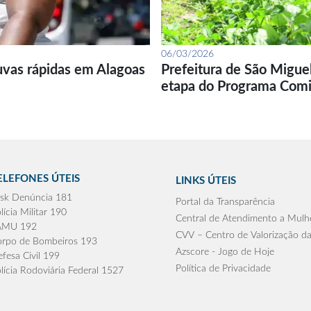
06/03/2026
uvas rápidas em Alagoas
Prefeitura de São Migue
etapa do Programa Com
ELEFONES ÚTEIS
LINKS ÚTEIS
sk Denúncia 181
Portal da Transparência
lícia Militar 190
Central de Atendimento a Mulh
AMU 192
CVV – Centro de Valorização da
rpo de Bombeiros 193
Azscore - Jogo de Hoje
fesa Civil 199
Política de Privacidade
lícia Rodoviária Federal 1527