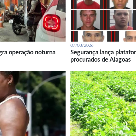
07/03/2026
gra operação noturna
Segurança lança platafor
procurados de Alagoas