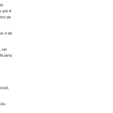
ió
e até 4
stro de
or é de
 ser
iciário
ocial,
ção.