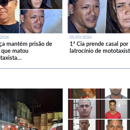
/2026
05/03/2026
iça mantém prisão de
1ª Cia prende casal por
l que matou
latrocínio de mototaxis
taxista…