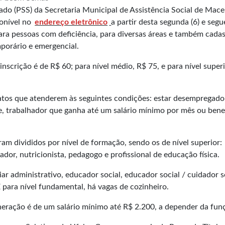
cado (PSS) da Secretaria Municipal de Assistência Social de Mace
ponível no
endereço eletrônico
a partir desta segunda (6) e segu
para pessoas com deficiência, para diversas áreas e também cada
mporário e emergencial.
inscrição é de R$ 60; para nível médio, R$ 75, e para nível superi
datos que atenderem às seguintes condições: estar desempregado,
e, trabalhador que ganha até um salário mínimo por mês ou benef
ram divididos por nível de formação, sendo os de nível superior:
tador, nutricionista, pedagogo e profissional de educação física.
ar administrativo, educador social, educador social / cuidador s
 E para nível fundamental, há vagas de cozinheiro.
uneração é de um salário mínimo até R$ 2.200, a depender da fun