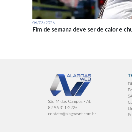
06/03/2026
Fim de semana deve ser de calor e ch
T
Di
Po
S
São M.dos Campos - AL
Co
82 9.9311-2225
De
contato@alagoasnt.com.br
Po