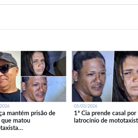
/2026
05/03/2026
iça mantém prisão de
1ª Cia prende casal por
l que matou
latrocínio de mototaxis
taxista…