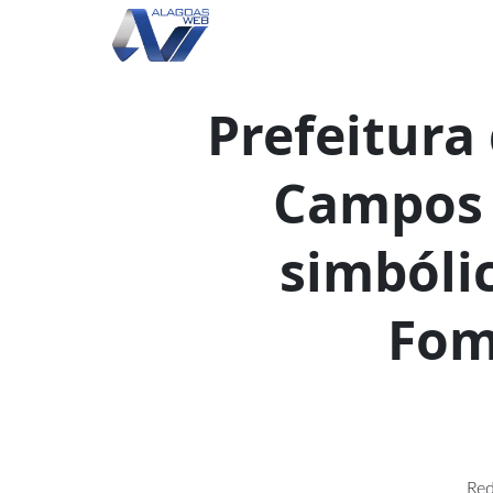
Prefeitura
Campos 
simbóli
Fom
Red