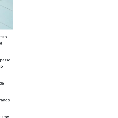
esta
al
epasse
to
 da
urando
rismo