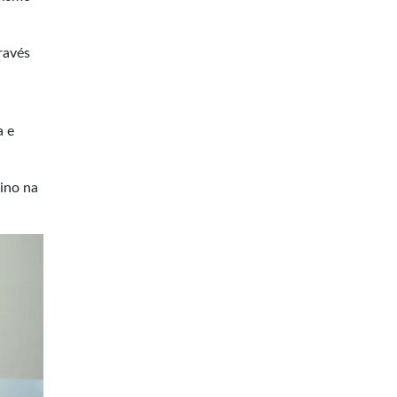
ravés
a e
ino na