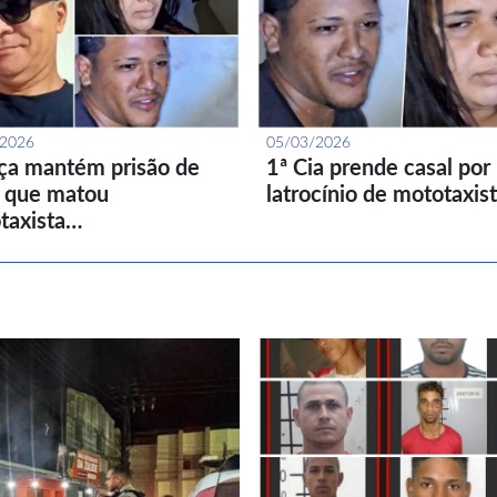
/2026
05/03/2026
iça mantém prisão de
1ª Cia prende casal por
l que matou
latrocínio de mototaxis
taxista…