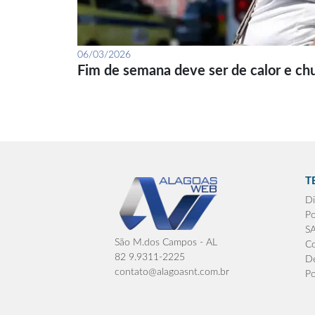
06/03/2026
Fim de semana deve ser de calor e ch
T
Di
Po
S
São M.dos Campos - AL
Co
82 9.9311-2225
De
contato@alagoasnt.com.br
Po