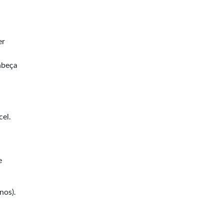
er
cabeça
cel.
e
nos).