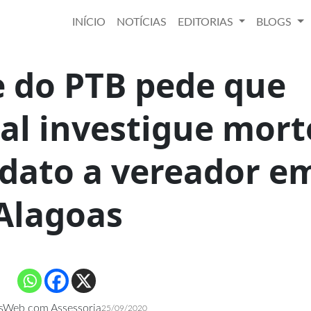
INÍCIO
NOTÍCIAS
EDITORIAS
BLOGS
e do PTB pede que
ral investigue mort
idato a vereador e
Alagoas
sWeb com Assessoria
25/09/2020