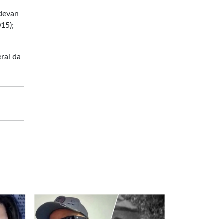
ldevan
015);
ral da