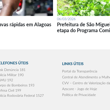
06/03/2026
uvas rápidas em Alagoas
Prefeitura de São Migue
etapa do Programa Com
ELEFONES ÚTEIS
LINKS ÚTEIS
sk Denúncia 181
Portal da Transparência
lícia Militar 190
Central de Atendimento a Mulh
AMU 192
CVV – Centro de Valorização da
rpo de Bombeiros 193
Azscore - Jogo de Hoje
fesa Civil 199
Política de Privacidade
lícia Rodoviária Federal 1527