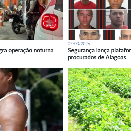
07/03/2026
gra operação noturna
Segurança lança platafor
procurados de Alagoas