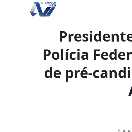
President
Polícia Fede
de pré-cand
Alagoa