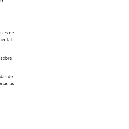
 o
azes de
mental
 sobre
idas de
rcícios