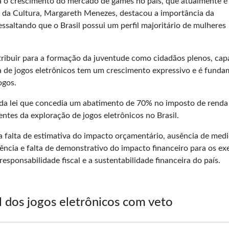
ra o crescimento do mercado de games no país, que atualmente é
a da Cultura, Margareth Menezes, destacou a importância da
essaltando que o Brasil possui um perfil majoritário de mulheres
ribuir para a formação da juventude como cidadãos plenos, cap
ia de jogos eletrônicos tem um crescimento expressivo e é funda
ogos.
 da lei que concedia um abatimento de 70% no imposto de renda
ntes da exploração de jogos eletrônicos no Brasil.
 a falta de estimativa do impacto orçamentário, ausência de med
cia e falta de demonstrativo do impacto financeiro para os exe
responsabilidade fiscal e a sustentabilidade financeira do país.
l dos jogos eletrônicos com veto