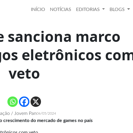
INÍCIO
NOTÍCIAS
EDITORIAS
BLOGS
e sanciona marco
gos eletrônicos co
veto
ação / Jovem Pan
06/05/2024
a o crescimento do mercado de games no país