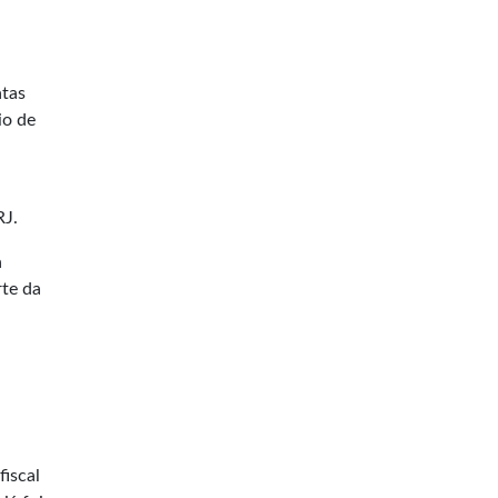
atas
io de
RJ.
a
rte da
fiscal