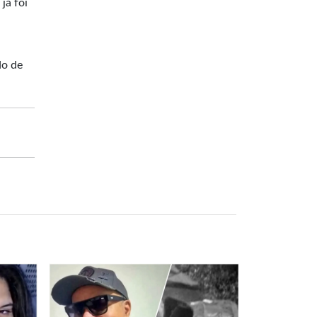
já foi
do de