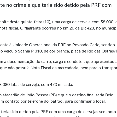
nte no crime e que teria sido detido pela PRF com
noite desta quinta-feira (10), uma carga de cerveja com 58.000 l
ota fiscal. O flagrante ocorreu no km 26 da BR 423, no municíp
 frente à Unidade Operacional da PRF no Povoado Carie, sentido
veículo Scania P 310, de cor branca, placa de Rio das Ostras/
ram a documentação do carro, carga e condutor, que apresentou 
que não possuía Nota Fiscal da mercadoria, nem para o transpo
080 latas de cerveja, com 473 ml cada.
tacadão de João Pessoa (PB) e que o destino final seria Belo
contato por telefone do ‘patrão’, para confirmar o local.
 teria sido detido pela PRF com uma carga de cervejas sem nota 