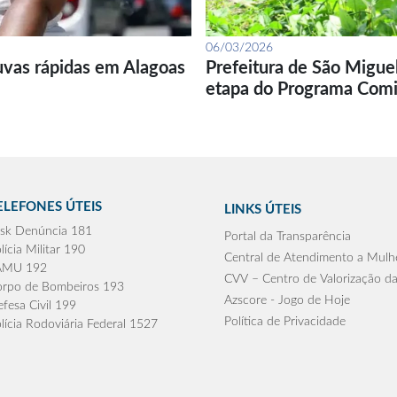
06/03/2026
uvas rápidas em Alagoas
Prefeitura de São Migue
etapa do Programa Com
ELEFONES ÚTEIS
LINKS ÚTEIS
sk Denúncia 181
Portal da Transparência
lícia Militar 190
Central de Atendimento a Mulh
AMU 192
CVV – Centro de Valorização da
rpo de Bombeiros 193
Azscore - Jogo de Hoje
fesa Civil 199
Política de Privacidade
lícia Rodoviária Federal 1527