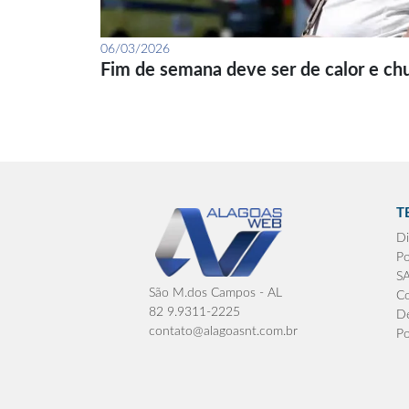
06/03/2026
Fim de semana deve ser de calor e ch
T
Di
Po
S
São M.dos Campos - AL
Co
82 9.9311-2225
De
contato@alagoasnt.com.br
Po