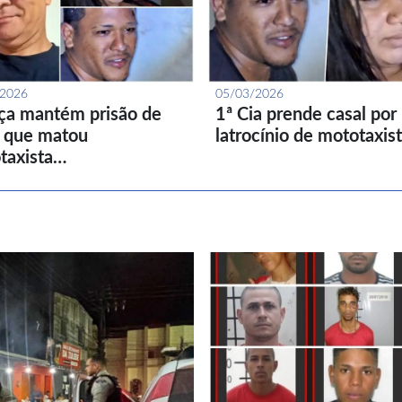
/2026
05/03/2026
iça mantém prisão de
1ª Cia prende casal por
l que matou
latrocínio de mototaxis
taxista…