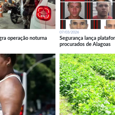
07/03/2026
gra operação noturna
Segurança lança platafor
procurados de Alagoas