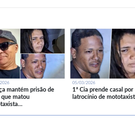
/2026
05/03/2026
iça mantém prisão de
1ª Cia prende casal por
l que matou
latrocínio de mototaxis
taxista…