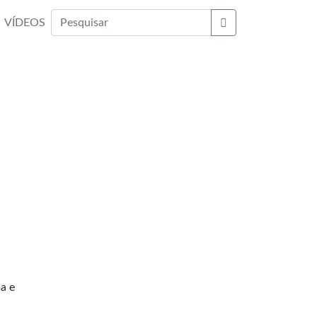
VÍDEOS
Buscar
a
a e