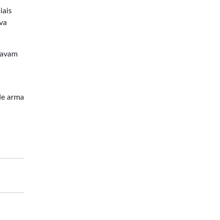
iais
va
stavam
de arma