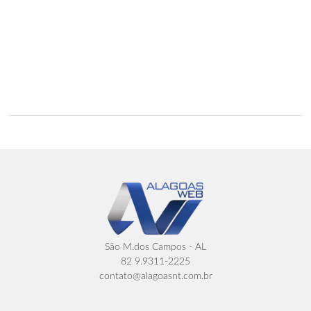
São M.dos Campos - AL
82 9.9311-2225
contato@alagoasnt.com.br