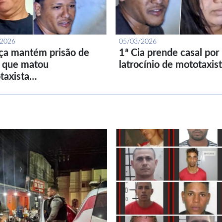
/2026
05/03/2026
iça mantém prisão de
1ª Cia prende casal por
l que matou
latrocínio de mototaxis
taxista…