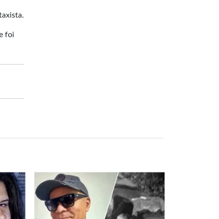
axista.
e foi