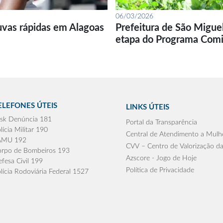
06/03/2026
uvas rápidas em Alagoas
Prefeitura de São Migue
etapa do Programa Com
ELEFONES ÚTEIS
LINKS ÚTEIS
sk Denúncia 181
Portal da Transparência
lícia Militar 190
Central de Atendimento a Mulh
AMU 192
CVV – Centro de Valorização da
rpo de Bombeiros 193
Azscore - Jogo de Hoje
fesa Civil 199
Política de Privacidade
lícia Rodoviária Federal 1527