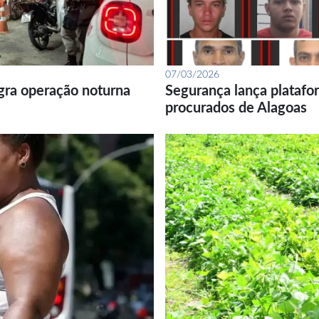
07/03/2026
gra operação noturna
Segurança lança platafor
procurados de Alagoas