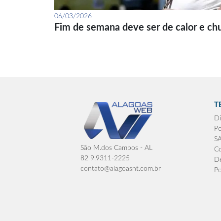
06/03/2026
Fim de semana deve ser de calor e ch
T
Di
Po
S
São M.dos Campos - AL
Co
82 9.9311-2225
De
contato@alagoasnt.com.br
Po