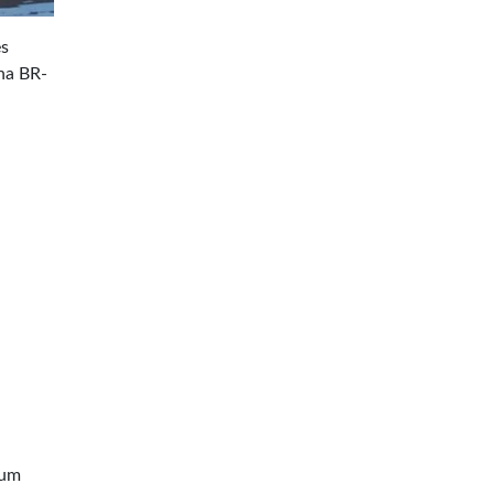
es
na BR-
 um