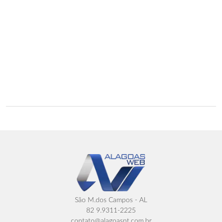
São M.dos Campos - AL
82 9.9311-2225
contato@alagoasnt.com.br