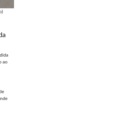
o)
da
edida
o ao
de
onde