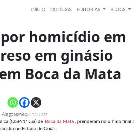
INÍCIO
NOTÍCIAS
EDITORIAS
BLOGS
 por homicídio em
preso em ginásio
 em Boca da Mata
AlagoasWeb
23/11/2023
lica (CISP/1ª Cia) de
Boca da Mata
, prenderam no último final 
icídio no Estado de Goiás.