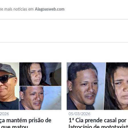
e mais notícias em
Alagoasweb.com
/2026
05/03/2026
iça mantém prisão de
1ª Cia prende casal por
l que matou
latrocínio de mototaxis