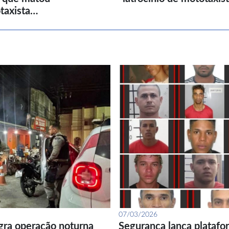
taxista…
07/03/2026
gra operação noturna
Segurança lança platafor