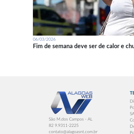
06/03/2026
Fim de semana deve ser de calor e ch
T
Di
Po
S
São M.dos Campos - AL
Co
82 9.9311-2225
De
contato@alagoasnt.com.br
Po