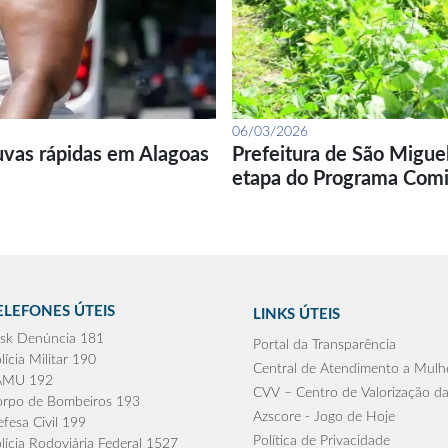
06/03/2026
uvas rápidas em Alagoas
Prefeitura de São Migue
etapa do Programa Com
ELEFONES ÚTEIS
LINKS ÚTEIS
sk Denúncia 181
Portal da Transparência
lícia Militar 190
Central de Atendimento a Mulh
AMU 192
CVV – Centro de Valorização da
rpo de Bombeiros 193
Azscore - Jogo de Hoje
fesa Civil 199
Política de Privacidade
lícia Rodoviária Federal 1527