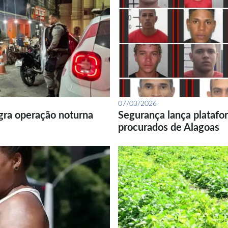
07/03/2026
gra operação noturna
Segurança lança platafor
procurados de Alagoas