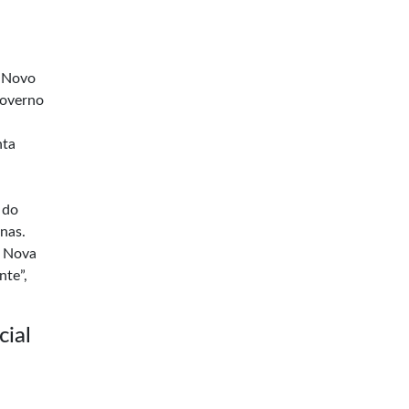
o Novo
Governo
nta
 do
anas.
a Nova
nte”,
cial