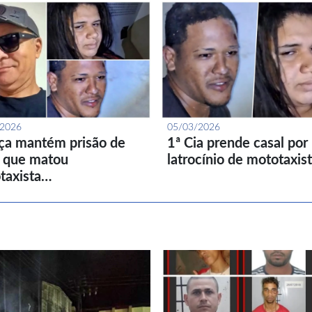
/2026
05/03/2026
iça mantém prisão de
1ª Cia prende casal por
l que matou
latrocínio de mototaxis
taxista…