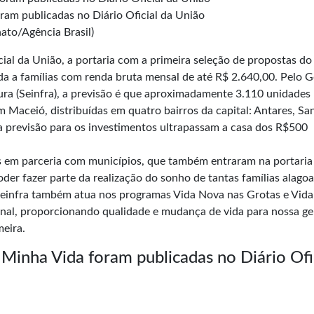
am publicadas no Diário Oficial da União
ato/Agência Brasil)
cial da União
, a portaria com a primeira seleção de propostas d
da a famílias com renda bruta mensal de até R$ 2.640,00. Pelo 
tura (Seinfra), a previsão é que aproximadamente 3.110 unidades
 Maceió, distribuídas em quatro bairros da capital: Antares, Sa
 a previsão para os investimentos ultrapassam a casa dos R$500
os em parceria com municípios, que também entraram na portaria
oder fazer parte da realização do sonho de tantas famílias alago
einfra também atua nos programas Vida Nova nas Grotas e Vid
nal, proporcionando qualidade e mudança de vida para nossa ge
meira.
Minha Vida foram publicadas no Diário Ofi