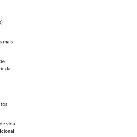
s)
s mais
ade
ir da
ntos
de vida
icional