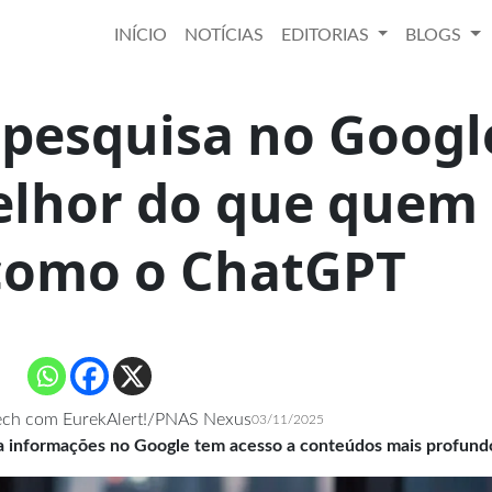
INÍCIO
NOTÍCIAS
EDITORIAS
BLOGS
pesquisa no Googl
lhor do que quem
 como o ChatGPT
ech com EurekAlert!/PNAS Nexus
03/11/2025
a informações no Google tem acesso a conteúdos mais profund