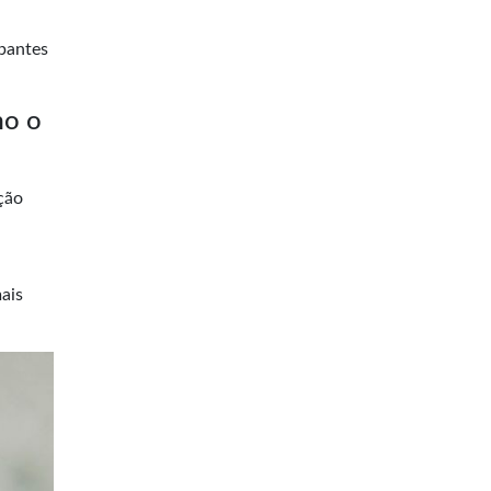
ipantes
mo o
ção
ais