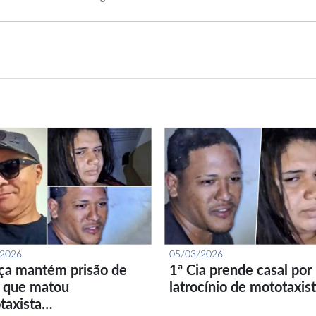
/2026
05/03/2026
iça mantém prisão de
1ª Cia prende casal por
l que matou
latrocínio de mototaxis
taxista…