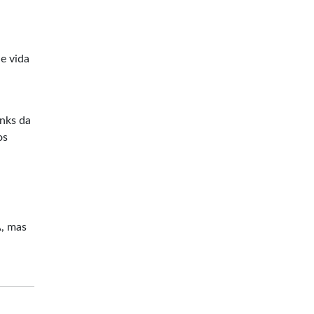
e vida
inks da
os
A, mas