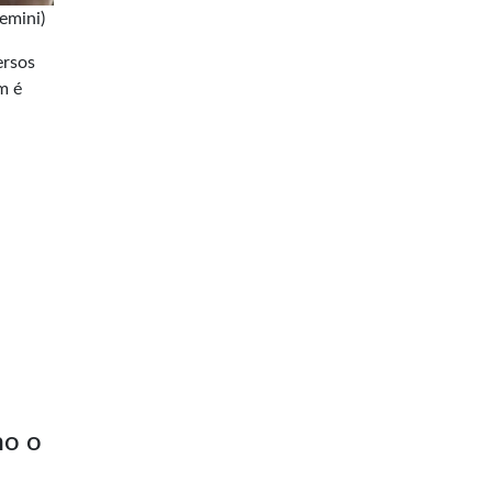
emini)
ersos
m é
mo o