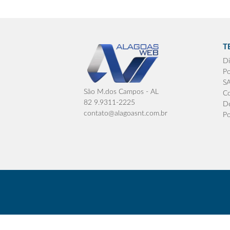
T
Di
Po
S
São M.dos Campos - AL
Co
82 9.9311-2225
De
contato@alagoasnt.com.br
Po