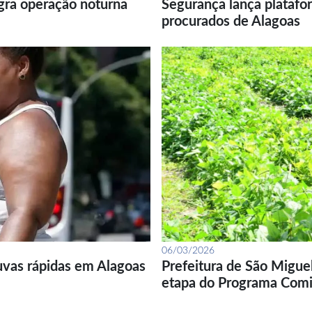
gra operação noturna
Segurança lança platafor
procurados de Alagoas
06/03/2026
uvas rápidas em Alagoas
Prefeitura de São Migue
etapa do Programa Com