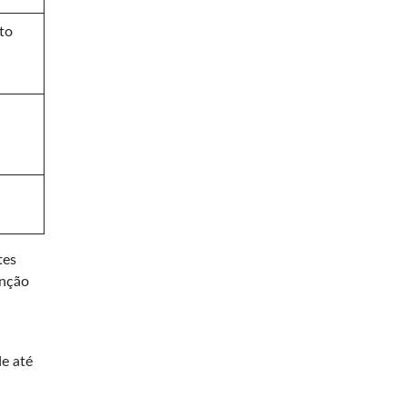
to
tes
enção
de até