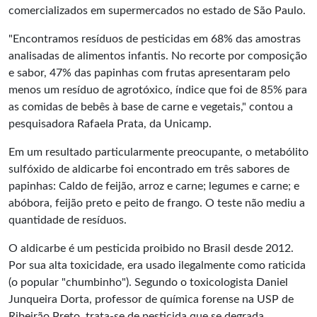
comercializados em supermercados no estado de São Paulo.
"Encontramos resíduos de pesticidas em 68% das amostras
analisadas de alimentos infantis. No recorte por composição
e sabor, 47% das papinhas com frutas apresentaram pelo
menos um resíduo de agrotóxico, índice que foi de 85% para
as comidas de bebês à base de carne e vegetais," contou a
pesquisadora Rafaela Prata, da Unicamp.
Em um resultado particularmente preocupante, o metabólito
sulfóxido de aldicarbe foi encontrado em três sabores de
papinhas: Caldo de feijão, arroz e carne; legumes e carne; e
abóbora, feijão preto e peito de frango. O teste não mediu a
quantidade de resíduos.
O aldicarbe é um pesticida proibido no Brasil desde 2012.
Por sua alta toxicidade, era usado ilegalmente como raticida
(o popular "chumbinho"). Segundo o toxicologista Daniel
Junqueira Dorta, professor de química forense na USP de
Ribeirão Preto, trata-se de pesticida que se degrada