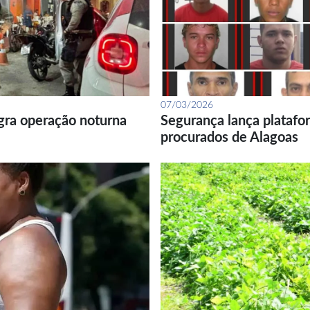
07/03/2026
gra operação noturna
Segurança lança platafor
procurados de Alagoas