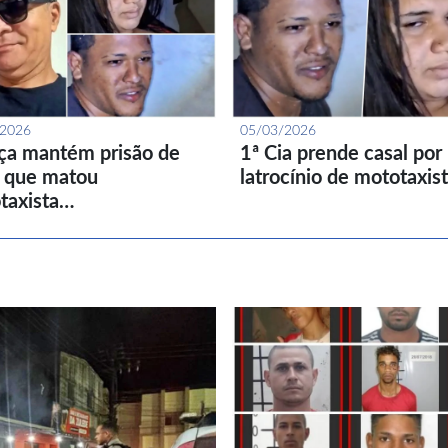
/2026
05/03/2026
iça mantém prisão de
1ª Cia prende casal por
l que matou
latrocínio de mototaxis
taxista…