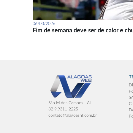
06/03/2026
Fim de semana deve ser de calor e ch
T
Di
Po
S
São M.dos Campos - AL
Co
82 9.9311-2225
De
contato@alagoasnt.com.br
Po