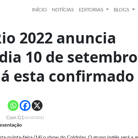
INÍCIO
NOTÍCIAS
EDITORIAS
BLOGS
Rio 2022 anuncia
dia 10 de setembro
já esta confirmado
Com G1
14/10/2021
resentação
a quinta-feira (14) o show do Coldplay. O grupo inglês será a a