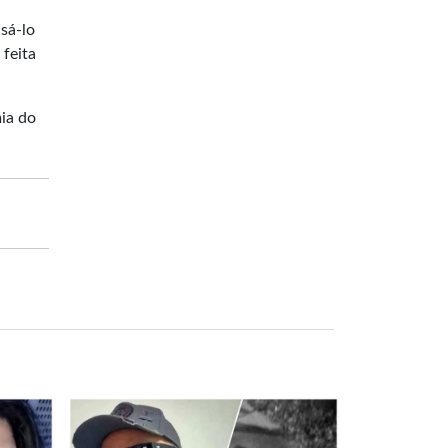
sá-lo
 feita
ia do