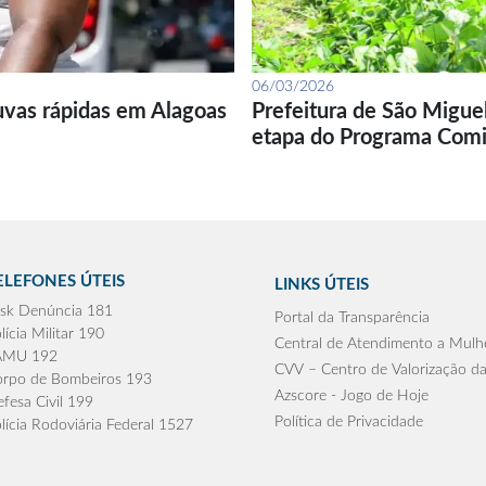
06/03/2026
uvas rápidas em Alagoas
Prefeitura de São Migue
etapa do Programa Com
ELEFONES ÚTEIS
LINKS ÚTEIS
sk Denúncia 181
Portal da Transparência
lícia Militar 190
Central de Atendimento a Mulh
AMU 192
CVV – Centro de Valorização da
rpo de Bombeiros 193
Azscore - Jogo de Hoje
fesa Civil 199
Política de Privacidade
lícia Rodoviária Federal 1527