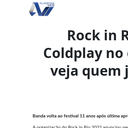
Rock in 
Coldplay no 
veja quem 
Banda volta ao festival 11 anos após última ap
A organização do Rock in Rio 2022 anunciou nest