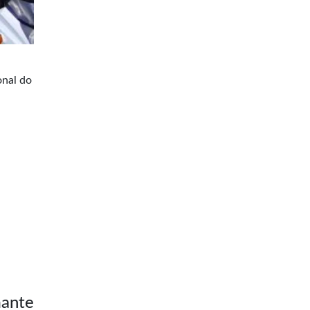
onal do
mante