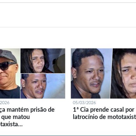
/2026
05/03/2026
iça mantém prisão de
1ª Cia prende casal por
l que matou
latrocínio de mototaxis
taxista…