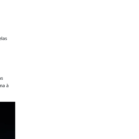
,
elas
as
ma à