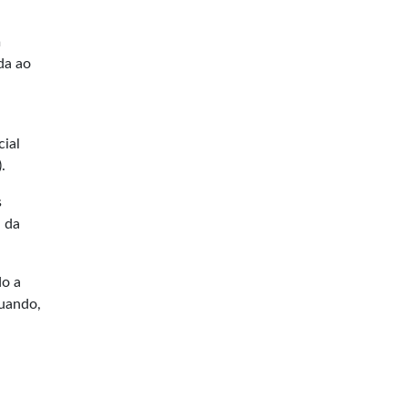
m
da ao
cial
.
s
, da
do a
tuando,