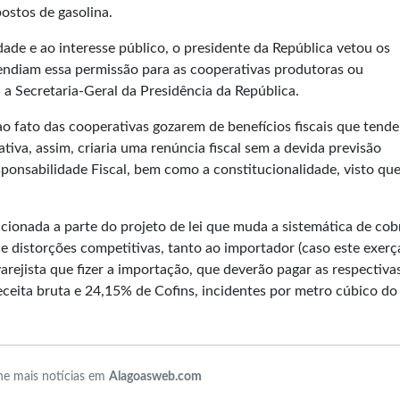
ostos de gasolina.
ade e ao interesse público, o presidente da República vetou os
tendiam essa permissão para as cooperativas produtoras ou
, a Secretaria-Geral da Presidência da República.
ao fato das cooperativas gozarem de benefícios fiscais que tend
ativa, assim, criaria uma renúncia fiscal sem a devida previsão
sponsabilidade Fiscal
, bem como a constitucionalidade, visto qu
ncionada a parte do projeto de lei que muda a sistemática de co
e distorções competitivas, tanto ao importador (caso este exerç
arejista que fizer a importação, que deverão pagar as respectiva
eceita bruta e 24,15% de Cofins, incidentes por metro cúbico do
e mais notícias em
Alagoasweb.com