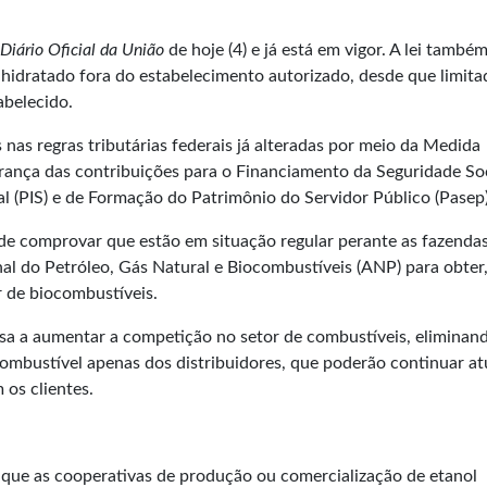
Diário Oficial da União
de hoje (4) e já está em vigor. A lei també
l hidratado fora do estabelecimento autorizado, desde que limita
abelecido.
as regras tributárias federais já alteradas por meio da
Medida
rança das contribuições para o Financiamento da Seguridade So
al (PIS) e de Formação do Patrimônio do Servidor Público (Pasep)
de comprovar que estão em situação regular perante as fazenda
nal do Petróleo, Gás Natural e Biocombustíveis (ANP) para obter
r de biocombustíveis.
visa a aumentar a competição no setor de combustíveis, eliminan
ombustível apenas dos distribuidores, que poderão continuar a
 os clientes.
a que as cooperativas de produção ou comercialização de etanol