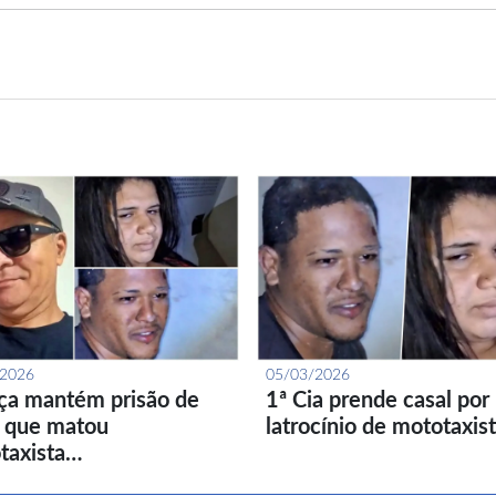
/2026
05/03/2026
iça mantém prisão de
1ª Cia prende casal por
l que matou
latrocínio de mototaxis
taxista…