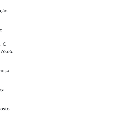
ação
e
,
s. O
176,65.
rança
ça
posto