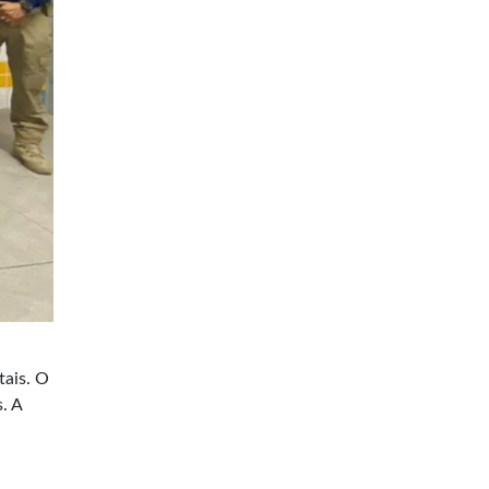
tais. O
. A