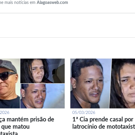
e mais notícias em
Alagoasweb.com
/2026
05/03/2026
iça mantém prisão de
1ª Cia prende casal por
l que matou
latrocínio de mototaxis
taxista…