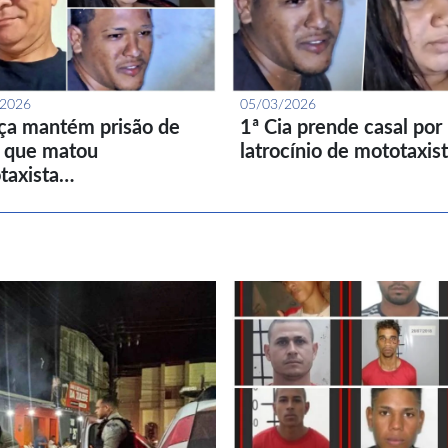
/2026
05/03/2026
iça mantém prisão de
1ª Cia prende casal por
l que matou
latrocínio de mototaxis
taxista…