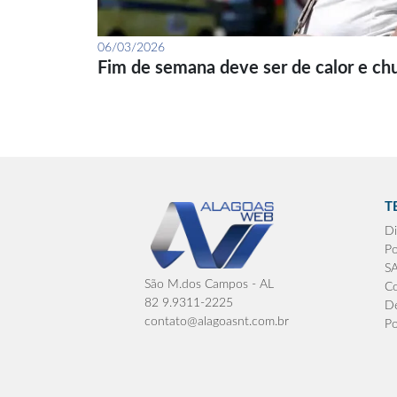
06/03/2026
Fim de semana deve ser de calor e ch
T
Di
Po
S
São M.dos Campos - AL
Co
82 9.9311-2225
De
contato@alagoasnt.com.br
Po