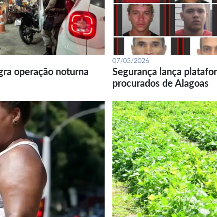
07/03/2026
gra operação noturna
Segurança lança platafor
procurados de Alagoas