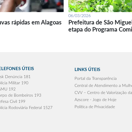
06/03/2026
uvas rápidas em Alagoas
Prefeitura de São Migue
etapa do Programa Com
ELEFONES ÚTEIS
LINKS ÚTEIS
sk Denúncia 181
Portal da Transparência
lícia Militar 190
Central de Atendimento a Mulh
AMU 192
CVV – Centro de Valorização da
rpo de Bombeiros 193
Azscore - Jogo de Hoje
fesa Civil 199
Política de Privacidade
lícia Rodoviária Federal 1527