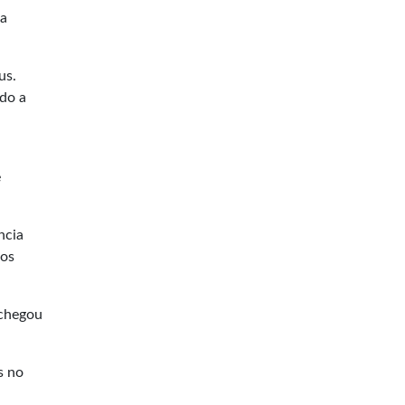
za
us.
ndo a
e
ncia
mos
 chegou
s no