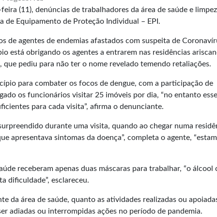
feira (11), denúncias de trabalhadores da área de saúde e limpe
ta de Equipamento de Proteção Individual – EPI.
sos de agentes de endemias afastados com suspeita de Coronavír
o está obrigando os agentes a entrarem nas residências arisca
o, que pediu para não ter o nome revelado temendo retaliações.
cípio para combater os focos de dengue, com a participação de
gado os funcionários visitar 25 imóveis por dia, “no entanto ess
ficientes para cada visita”, afirma o denunciante.
urpreendido durante uma visita, quando ao chegar numa residê
ue apresentava sintomas da doença”, completa o agente, “esta
saúde receberam apenas duas máscaras para trabalhar, “o álcool
 dificuldade”, esclareceu.
e da área de saúde, quanto as atividades realizadas ou apoiada
er adiadas ou interrompidas ações no período de pandemia.