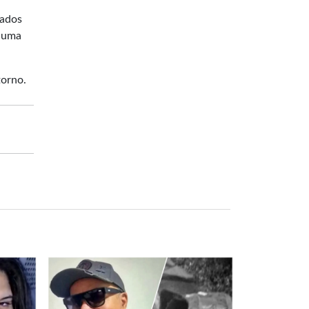
vados
o uma
torno.