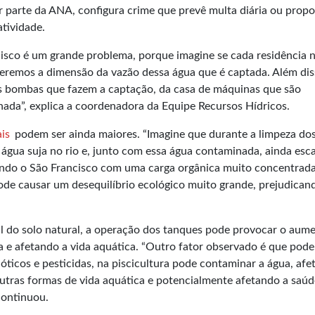
r parte da ANA, configura crime que prevê multa diária ou propo
atividade.
isco é um grande problema, porque imagine se cada residência n
 teremos a dimensão da vazão dessa água que é captada. Além dis
s bombas que fazem a captação, da casa de máquinas que são
inada”, explica a coordenadora da Equipe Recursos Hídricos.
is
podem ser ainda maiores. “Imagine que durante a limpeza do
a água suja no rio e, junto com essa água contaminada, ainda es
uindo o São Francisco com uma carga orgânica muito concentrada
ode causar um desequilíbrio ecológico muito grande, prejudican
il do solo natural, a operação dos tanques pode provocar o aum
a e afetando a vida aquática. “Outro fator observado é que pod
óticos e pesticidas, na piscicultura pode contaminar a água, af
utras formas de vida aquática e potencialmente afetando a saúd
continuou.