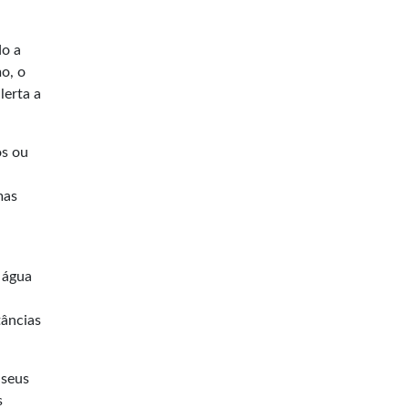
do a
o, o
lerta a
os ou
mas
 água
tâncias
 seus
s