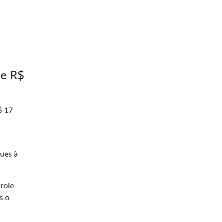
de R$
$ 17
gues à
trole
s o