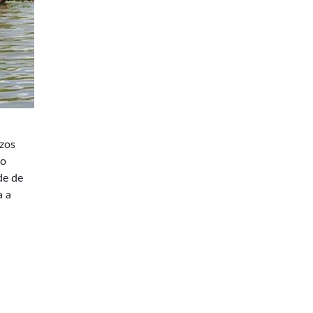
ízos
ão
de de
a a