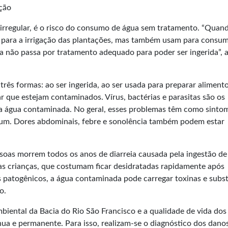
ção
irregular, é o risco do consumo de água sem tratamento. “Quan
sa para a irrigação das plantações, mas também usam para consum
a não passa por tratamento adequado para poder ser ingerida”, a
ês formas: ao ser ingerida, ao ser usada para preparar aliment
r que estejam contaminados. Vírus, bactérias e parasitas são os
a água contaminada. No geral, esses problemas têm como sinto
mum. Dores abdominais, febre e sonolência também podem estar
soas morrem todos os anos de diarreia causada pela ingestão de
s crianças, que costumam ficar desidratadas rapidamente após
 patogênicos, a água contaminada pode carregar toxinas e subs
o.
biental da Bacia do Rio São Francisco e a qualidade de vida dos
ua e permanente. Para isso, realizam-se o diagnóstico dos dano