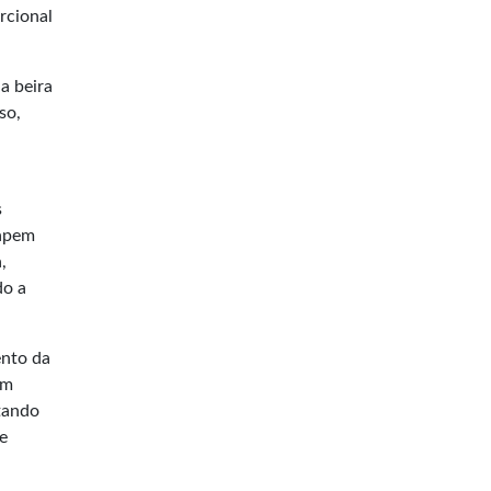
rcional
a beira
so,
s
capem
,
do a
ento da
em
etando
e