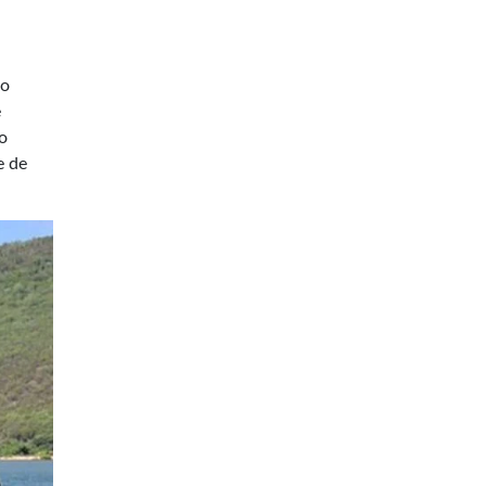
ão
e
o
e de