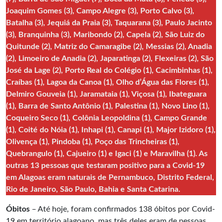
Joaquim Gomes (3), Campo Alegre (3), Porto Calvo (3),
Batalha (3), Jequiá da Praia (3), Taquarana (3), Paulo Jacinto
(3), Branquinha (3), Maribondo (2), Capela (2), São Luiz do
Quitunde (2), Matriz do Camaragibe (2), Messias (2), Anadia
(2), Limoeiro de Anadia (2), Japaratinga (2), Flexeiras (2), São
José da Lage (2), Porto Real do Colégio (1), Cacimbinhas (1),
Craíbas (1), Lagoa da Canoa (1), Olho d’Água das Flores (1),
Delmiro Gouveia (1), Jaramataia (1), Viçosa (1), Ibateguara
(1), Barra de Santo Antônio (1), Palestina (1), Novo Lino (1),
Coqueiro Seco (1), Colônia Leopoldina (1), Campo Grande
(1), Coité do Nóia (1), Inhapi (1), Canapi (1), Major Izidoro (1),
Olivença (1), Pindoba (1), Poço das Trincheiras (1),
Quebrangulo (1), Cajueiro (1) e Igaci (1) e Maravilha (1). As
outras 13 pessoas que testaram positivo para a Covid-19
em Alagoas eram naturais de Pernambuco, Distrito Federal,
Rio de Janeiro, São Paulo, Bahia e Santa Catarina.
Óbitos
– Até hoje, foram confirmados 138 óbitos por Covid-
19 em território alagoano, mas três deles eram de pessoas