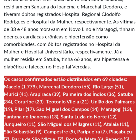
residiam em Santana do Ipanema e Marechal Deodoro, e
tiveram óbitos registrados Hospital Regional Clodolfo
Rodrigues e Hospital da Mulher, respectivamente. As vítimas
de 33 e 48 anos moravam em Novo Lino e Maragogi, tinham
doenças cardíacas crônicas e hipertensão como
comorbidades, com óbitos registrados no Hospital da
Mulher e Hospital Universitário, respectivamente. Já a
mulher residia em Satuba, tinha 66 anos, era hipertensa e
diabética e faleceu no Hospital Veredas.
Os casos confirmados estão distribuídos em 69 cidades:
Maceió (1.779), Marechal Deodoro (65), Rio Largo (51),
Murici (41), Arapiraca (39), Palmeira dos Índios (36), Satuba
(34), Coruripe (23), Teotonio Vilela (21), União dos Palmares
(19), Pilar (17), São Miguel dos Campos (14), Maragogi (13),
Santana do Ipanema (13), Santa Luzia do Norte (12),
Junqueiro (11), São Miguel dos Milagres (11), Atalaia (11),
São Sebastião (9), Campestre (9), Paripueira (7), Piaçabuçu
(7), Barra de São Miguel (7), Boca da Mata (6), Penedo (5),