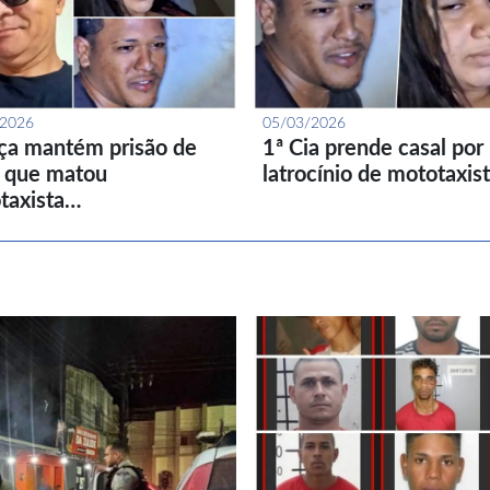
/2026
05/03/2026
iça mantém prisão de
1ª Cia prende casal por
l que matou
latrocínio de mototaxis
taxista…