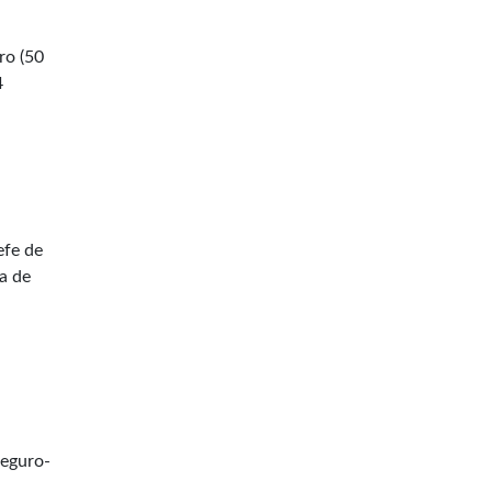
iro (50
4
efe de
ta de
Seguro-