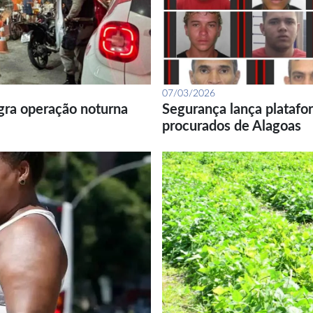
07/03/2026
gra operação noturna
Segurança lança platafor
procurados de Alagoas