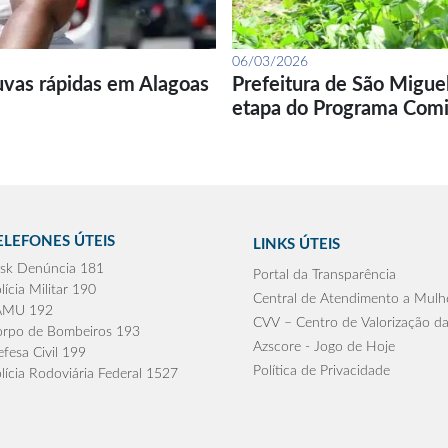
06/03/2026
uvas rápidas em Alagoas
Prefeitura de São Migue
etapa do Programa Com
ELEFONES ÚTEIS
LINKS ÚTEIS
sk Denúncia 181
Portal da Transparência
lícia Militar 190
Central de Atendimento a Mulh
AMU 192
CVV – Centro de Valorização da
rpo de Bombeiros 193
Azscore - Jogo de Hoje
fesa Civil 199
Política de Privacidade
lícia Rodoviária Federal 1527