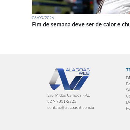
06/03/2026
Fim de semana deve ser de calor e ch
T
Di
Po
S
São M.dos Campos - AL
Co
82 9.9311-2225
De
contato@alagoasnt.com.br
Po