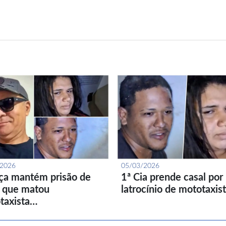
/2026
05/03/2026
iça mantém prisão de
1ª Cia prende casal por
l que matou
latrocínio de mototaxis
taxista…