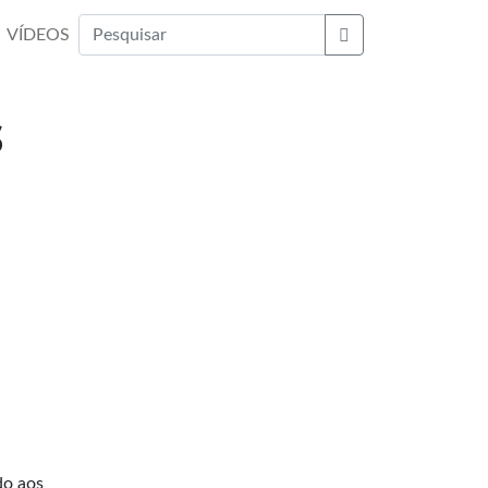
VÍDEOS
Buscar
s
do aos