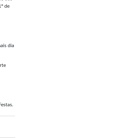
1º de
ais dia
rte
Festas.