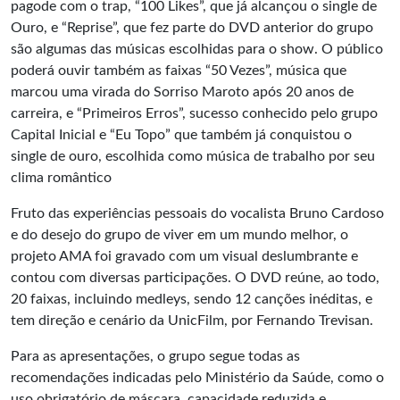
pagode com o trap, “100 Likes”, que já alcançou o single de
Ouro, e “Reprise”, que fez parte do DVD anterior do grupo
são algumas das músicas escolhidas para o show. O público
poderá ouvir também as faixas “50 Vezes”, música que
marcou uma virada do Sorriso Maroto após 20 anos de
carreira, e “Primeiros Erros”, sucesso conhecido pelo grupo
Capital Inicial e “Eu Topo” que também já conquistou o
single de ouro, escolhida como música de trabalho por seu
clima romântico
Fruto das experiências pessoais do vocalista Bruno Cardoso
e do desejo do grupo de viver em um mundo melhor, o
projeto AMA foi gravado com um visual deslumbrante e
contou com diversas participações. O DVD reúne, ao todo,
20 faixas, incluindo medleys, sendo 12 canções inéditas, e
tem direção e cenário da UnicFilm, por Fernando Trevisan.
Para as apresentações, o grupo segue todas as
recomendações indicadas pelo Ministério da Saúde, como o
uso obrigatório de máscara, capacidade reduzida e