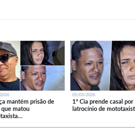
/2026
05/03/2026
iça mantém prisão de
1ª Cia prende casal por
l que matou
latrocínio de mototaxis
taxista…