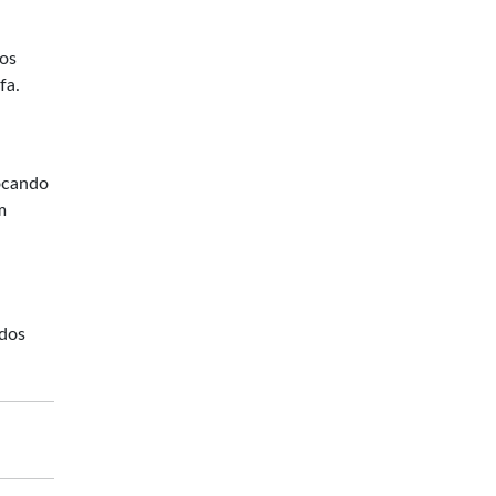
dos
fa.
locando
m
 dos