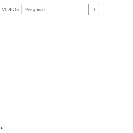
VÍDEOS
Buscar
e
a.