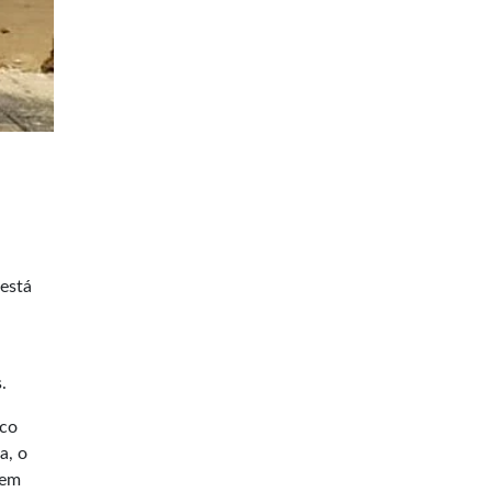
 está
.
sco
a, o
 em