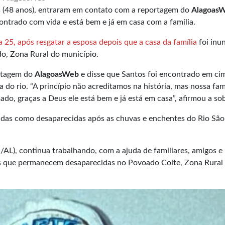
os (48 anos), entraram em contato com a reportagem do
Alagoas
contrado com vida e está bem e já em casa com a família.
a 25, após resgatar a esposa depois que a casa da família
foi inu
o, Zona Rural do município.
ortagem do
AlagoasWeb
e disse que Santos foi encontrado em ci
 do rio. “A princípio não acreditamos na história, mas nossa famí
ado, graças a Deus ele está bem e já está em casa”, afirmou a so
dadas como desaparecidas após as chuvas e enchentes do Rio São
AL), continua trabalhando, com a ajuda de familiares, amigos e
as que permanecem desaparecidas no Povoado Coite, Zona Rural