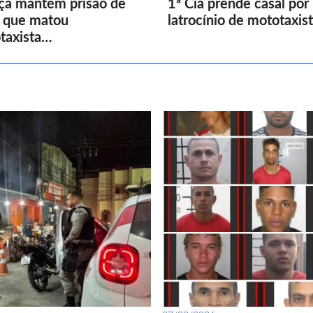
iça mantém prisão de
1ª Cia prende casal por
l que matou
latrocínio de mototaxis
taxista…