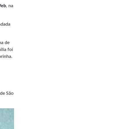
Web
, na
ndada
ma de
lia foi
brinha.
 de São