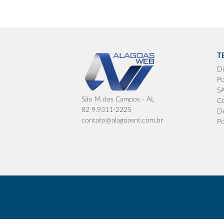
T
Di
Po
S
São M.dos Campos - AL
Co
82 9.9311-2225
De
contato@alagoasnt.com.br
Po