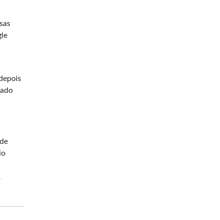
sas
gle
 depois
rado
 de
io