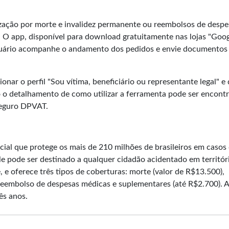
ização por morte e invalidez permanente ou reembolsos de despe
 O app, disponível para download gratuitamente nas lojas "Goo
usuário acompanhe o andamento dos pedidos e envie documentos
ionar o perfil "Sou vítima, beneficiário ou representante legal" e
o o detalhamento de como utilizar a ferramenta pode ser encont
Seguro DPVAT.
ial que protege os mais de 210 milhões de brasileiros em casos
le pode ser destinado a qualquer cidadão acidentado em territór
, e oferece três tipos de coberturas: morte (valor de R$13.500),
reembolso de despesas médicas e suplementares (até R$2.700). A
ês anos.