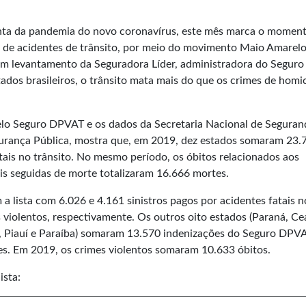
nta da pandemia do novo coronavírus, este mês marca o momen
o de acidentes de trânsito, por meio do movimento Maio Amarelo
um levantamento da Seguradora Líder, administradora do Seguro
os brasileiros, o trânsito mata mais do que os crimes de homic
elo Seguro DPVAT e os dados da Secretaria Nacional de Seguran
egurança Pública, mostra que, em 2019, dez estados somaram 23.
is no trânsito. No mesmo período, os óbitos relacionados aos
ais seguidas de morte totalizaram 16.666 mortes.
a lista com 6.026 e 4.161 sinistros pagos por acidentes fatais n
s violentos, respectivamente. Os outros oito estados (Paraná, Ce
, Piauí e Paraíba) somaram 13.570 indenizações do Seguro DPV
es. Em 2019, os crimes violentos somaram 10.633 óbitos.
ista: