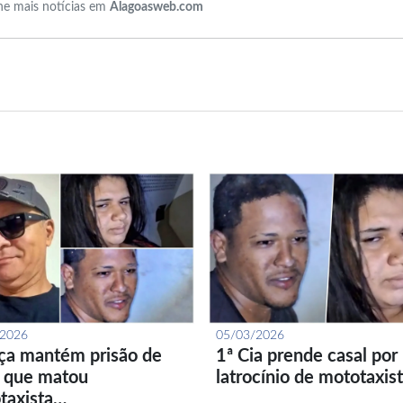
e mais notícias em
Alagoasweb.com
/2026
05/03/2026
iça mantém prisão de
1ª Cia prende casal por
l que matou
latrocínio de mototaxis
taxista…