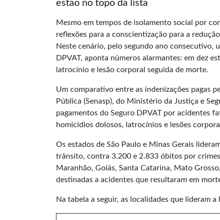
estão no topo da lista
Mesmo em tempos de isolamento social por co
reflexões para a conscientização para a reduçã
Neste cenário, pelo segundo ano consecutivo, 
DPVAT, aponta números alarmantes: em dez estad
latrocínio e lesão corporal seguida de morte.
Um comparativo entre as indenizações pagas p
Pública (Senasp), do Ministério da Justiça e S
pagamentos do Seguro DPVAT por acidentes fata
homicídios dolosos, latrocínios e lesões corpor
Os estados de São Paulo e Minas Gerais lideram 
trânsito, contra 3.200 e 2.833 óbitos por crime
Maranhão, Goiás, Santa Catarina, Mato Grosso
destinadas a acidentes que resultaram em mort
Na tabela a seguir, as localidades que lideram a l