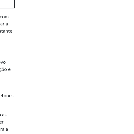
 com
ar a
stante
ovo
ção e
lefones
m as
er
ra a