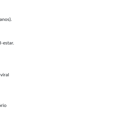
anos).
-estar.
viral
ório