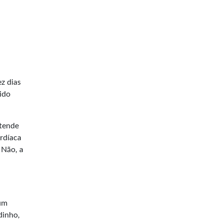
z dias
ido
ntende
ardíaca
 Não, a
 um
dinho,