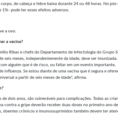
 corpo, de cabeça e febre baixa durante 24 ou 48 horas. No pós-
1%- pode ter esses efeitos adversos.
ve a ovo.
ar a vacina?
 Emílio Ribas e chefe do Departamento de Infectologia do Grupo 
de seis meses, independentemente da idade, deve ser imunizada.
com alguém que é de risco, ou faltar em um evento importante,
e influenza. Se estou diante de uma vacina que é segura e ofere
iversal a partir de seis meses de idade", afirma.
e?
 de dois anos, são vulneráveis para complicações. Todas as cria
a contra a gripe deverão receber duas doses no primeiro ano de
es, doentes crônicos e imunossuprimidos também devem ter aten