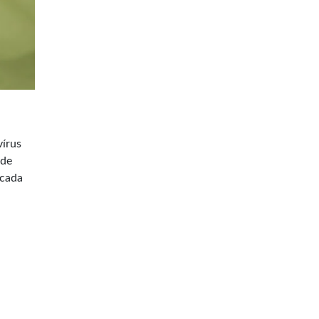
vírus
 de
 cada