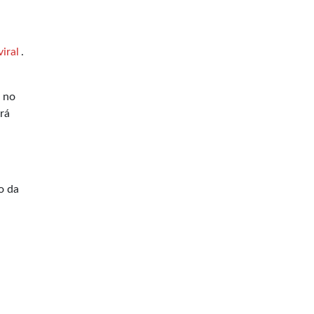
a
viral
.
u no
rá
o da