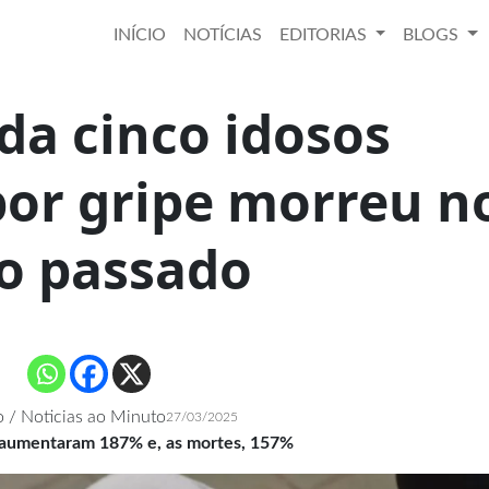
INÍCIO
NOTÍCIAS
EDITORIAS
BLOGS
da cinco idosos
por gripe morreu n
o passado
 / Noticias ao Minuto
27/03/2025
aumentaram 187% e, as mortes, 157%