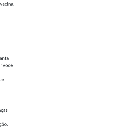
vacina,
Santa
 "Você
ce
nças
ção.