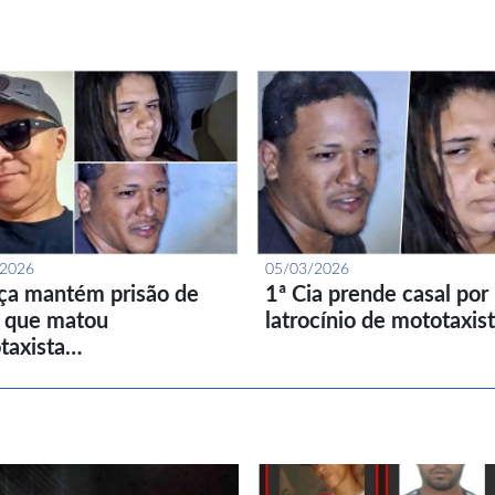
/2026
05/03/2026
iça mantém prisão de
1ª Cia prende casal por
l que matou
latrocínio de mototaxis
taxista…