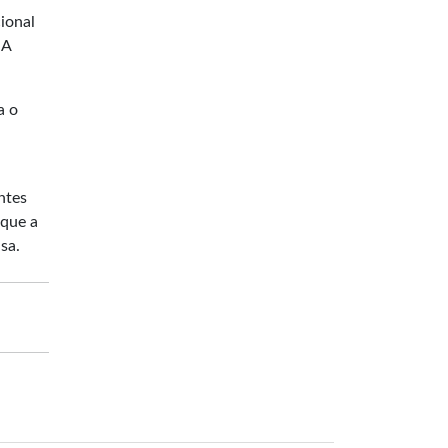
ional
 A
a o
ntes
 que a
sa.