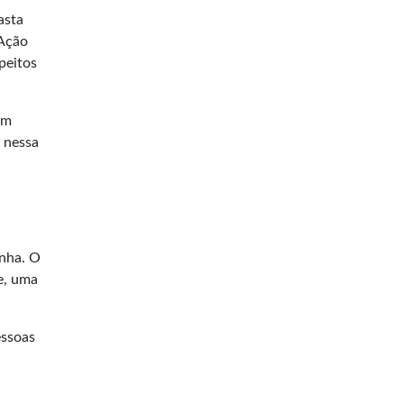
asta
 Ação
peitos
am
s nessa
anha. O
e, uma
essoas