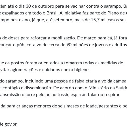
têm até o dia 30 de outubro para se vacinar contra o sarampo. B
espalhados em todo o Brasil. A iniciativa faz parte do Plano de
mpo neste ano, já que, até setembro, mais de 15,7 mil casos sus
 de doses para reforçar a mobilização. De março para cá, já for
cançar o público-alvo de cerca de 90 milhões de jovens e adulto
ue os postos foram orientados a tomarem todas as medidas de
evitar aglomerações e cuidados com a higiene.
do sarampo, incluindo uma pessoa da faixa etária alvo da camp
e contágio e disseminação. De acordo com o Ministério da Saúd
nsmissão ocorre pelo ar, ao tossir, espirrar, falar ou respirar.
da para crianças menores de seis meses de idade, gestantes e p
e.gov.br
.