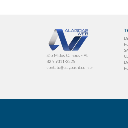
T
Di
Po
S
São M.dos Campos - AL
Co
82 9.9311-2225
De
contato@alagoasnt.com.br
Po