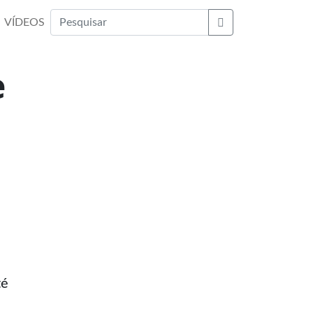
VÍDEOS
Buscar
e
té