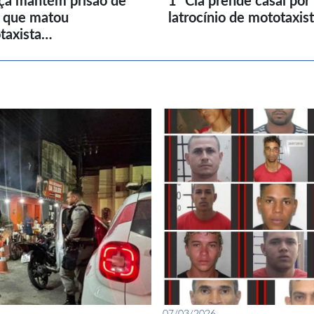
iça mantém prisão de
1ª Cia prende casal por
l que matou
latrocínio de mototaxis
taxista…