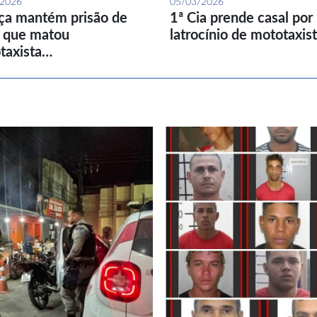
/2026
05/03/2026
iça mantém prisão de
1ª Cia prende casal por
l que matou
latrocínio de mototaxis
taxista…