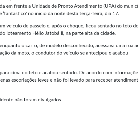
ada em frente a Unidade de Pronto Atendimento (UPA) do municí
antástico' no início da noite desta terça-feira, dia 17.
um veículo de passeio e, após o choque, ficou sentado no teto d
do loteamento Hélio Jatobá II, na parte alta da cidade.
, enquanto o carro, de modelo desconhecido, acessava uma rua a
ção da moto, o condutor do veículo se antecipou e acabou
o para cima do teto e acabou sentado. De acordo com informaçõe
penas escoriações leves e não foi levado para receber atendimen
idente não foram divulgados.