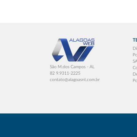
T
Di
Po
S
São M.dos Campos - AL
Co
82 9.9311-2225
De
contato@alagoasnt.com.br
Po