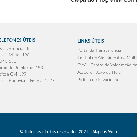
ELEFONES ÚTEIS
LINKS ÚTEIS
sk Denúncia 181
Portal da Transparência
lícia Militar 190
Central de Atendimento a Mulh
AMU 192
CVV – Centro de Valorização da
rpo de Bombeiros 193
Azscore - Jogo de Hoje
fesa Civil 199
Política de Privacidade
lícia Rodoviária Federal 1527
© Todos os direitos reservados 2021 - Alagoas Web.