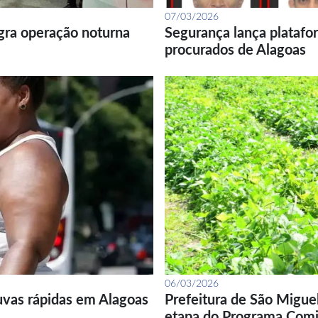
07/03/2026
gra operação noturna
Segurança lança platafor
procurados de Alagoas
06/03/2026
uvas rápidas em Alagoas
Prefeitura de São Migue
etapa do Programa Com