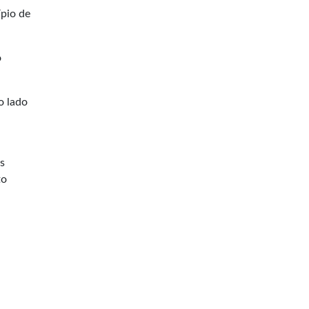
pio de
o
o lado
s
to