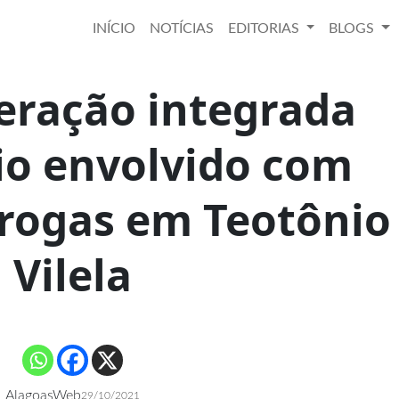
INÍCIO
NOTÍCIAS
EDITORIAS
BLOGS
eração integrada
io envolvido com
drogas em Teotônio
Vilela
AlagoasWeb
29/10/2021