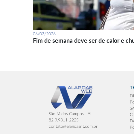
06/03/2026
Fim de semana deve ser de calor e ch
T
Di
Po
S
São M.dos Campos - AL
Co
82 9.9311-2225
De
contato@alagoasnt.com.br
Po