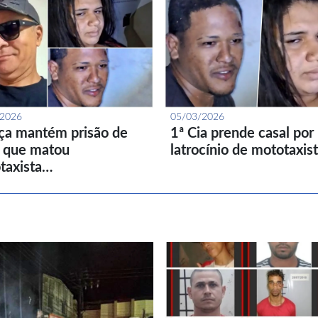
/2026
05/03/2026
iça mantém prisão de
1ª Cia prende casal por
l que matou
latrocínio de mototaxis
taxista…