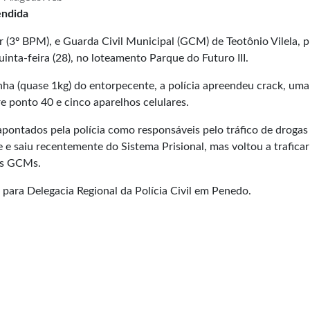
endida
r (3º BPM), e Guarda Civil Municipal (GCM) de Teotônio Vilela, 
uinta-feira (28), no loteamento Parque do Futuro III.
a (quase 1kg) do entorpecente, a polícia apreendeu crack, uma
re ponto 40 e cinco aparelhos celulares.
apontados pela polícia como responsáveis pelo tráfico de drogas
e saiu recentemente do Sistema Prisional, mas voltou a traficar”
s GCMs.
o para Delegacia Regional da Polícia Civil em Penedo.