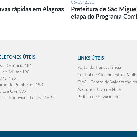
06/03/2026
uvas rápidas em Alagoas
Prefeitura de São Migue
etapa do Programa Com
ELEFONES ÚTEIS
LINKS ÚTEIS
sk Denúncia 181
Portal da Transparência
lícia Militar 190
Central de Atendimento a Mulh
AMU 192
CVV – Centro de Valorização da
rpo de Bombeiros 193
Azscore - Jogo de Hoje
fesa Civil 199
Política de Privacidade
lícia Rodoviária Federal 1527