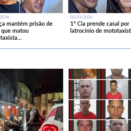
/2026
05/03/2026
iça mantém prisão de
1ª Cia prende casal por
l que matou
latrocínio de mototaxis
taxista…