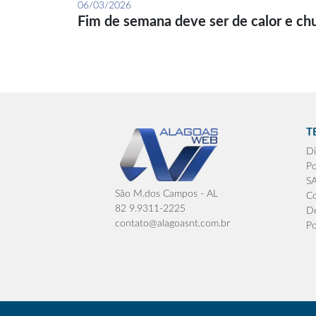
06/03/2026
Fim de semana deve ser de calor e ch
T
Di
Po
S
São M.dos Campos - AL
Co
82 9.9311-2225
De
contato@alagoasnt.com.br
Po