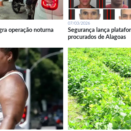
07/03/2026
gra operação noturna
Segurança lança platafor
procurados de Alagoas