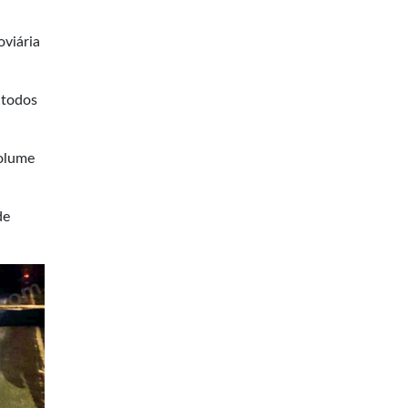
oviária
 todos
volume
de