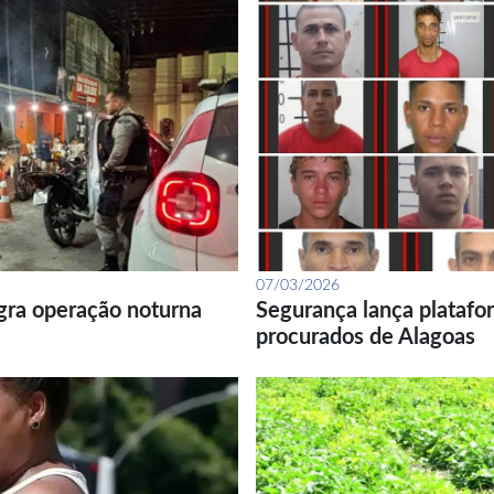
07/03/2026
gra operação noturna
Segurança lança platafor
procurados de Alagoas