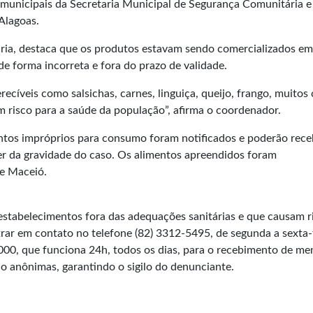
 municipais da Secretaria Municipal de Segurança Comunitária e
 Alagoas.
ária, destaca que os produtos estavam sendo comercializados em
e forma incorreta e fora do prazo de validade.
cíveis como salsichas, carnes, linguiça, queijo, frango, muitos
m risco para a saúde da população”, afirma o coordenador.
ntos impróprios para consumo foram notificados e poderão rece
er da gravidade do caso. Os alimentos apreendidos foram
de Maceió.
estabelecimentos fora das adequações sanitárias e que causam r
ar em contato no telefone (82) 3312-5495, de segunda a sexta-f
00, que funciona 24h, todos os dias, para o recebimento de m
ão anônimas, garantindo o sigilo do denunciante.