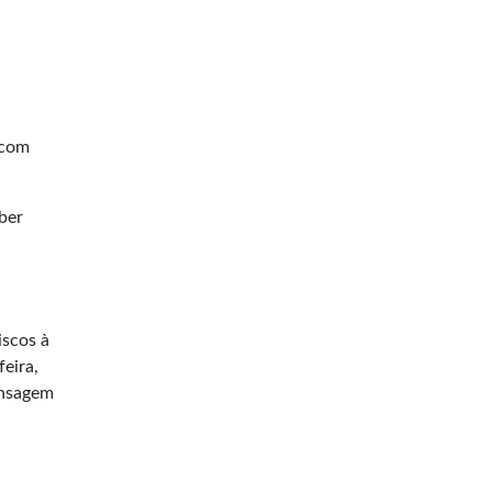
 com
ber
iscos à
eira,
ensagem