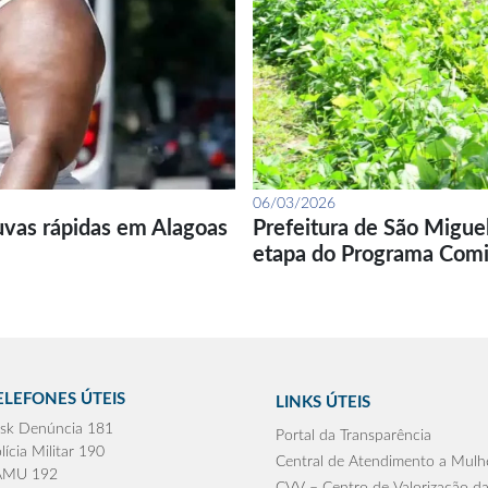
06/03/2026
uvas rápidas em Alagoas
Prefeitura de São Migue
etapa do Programa Com
ELEFONES ÚTEIS
LINKS ÚTEIS
sk Denúncia 181
Portal da Transparência
lícia Militar 190
Central de Atendimento a Mulh
AMU 192