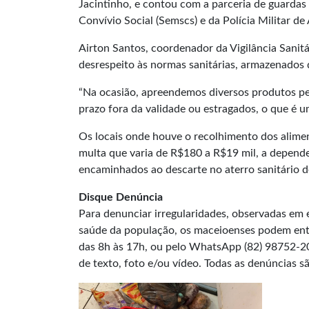
Jacintinho, e contou com a parceria de guardas
Convívio Social (Semscs) e da Polícia Militar de
Airton Santos, coordenador da Vigilância Sanit
desrespeito às normas sanitárias, armazenados d
“Na ocasião, apreendemos diversos produtos pere
prazo fora da validade ou estragados, o que é u
Os locais onde houve o recolhimento dos alime
multa que varia de R$180 a R$19 mil, a depend
encaminhados ao descarte no aterro sanitário 
Disque Denúncia
Para denunciar irregularidades, observadas em 
saúde da população, os maceioenses podem entr
das 8h às 17h, ou pelo WhatsApp (82) 98752-20
de texto, foto e/ou vídeo. Todas as denúncias s