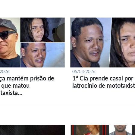
/2026
05/03/2026
iça mantém prisão de
1ª Cia prende casal por
l que matou
latrocínio de mototaxis
taxista…