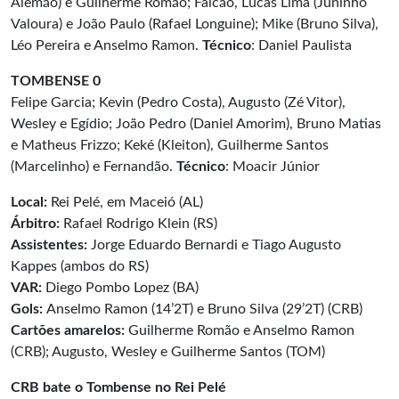
Alemão) e Guilherme Romão; Falcão, Lucas Lima (Juninho
Valoura) e João Paulo (Rafael Longuine); Mike (Bruno Silva),
Léo Pereira e Anselmo Ramon.
Técnico
: Daniel Paulista
TOMBENSE 0
Felipe Garcia; Kevin (Pedro Costa), Augusto (Zé Vitor),
Wesley e Egídio; João Pedro (Daniel Amorim), Bruno Matias
e Matheus Frizzo; Keké (Kleiton), Guilherme Santos
(Marcelinho) e Fernandão.
Técnico
: Moacir Júnior
Local:
Rei Pelé, em Maceió (AL)
Árbitro:
Rafael Rodrigo Klein (RS)
Assistentes:
Jorge Eduardo Bernardi e Tiago Augusto
Kappes (ambos do RS)
VAR:
Diego Pombo Lopez (BA)
Gols:
Anselmo Ramon (14’2T) e Bruno Silva (29’2T) (CRB)
Cartões amarelos:
Guilherme Romão e Anselmo Ramon
(CRB); Augusto, Wesley e Guilherme Santos (TOM)
CRB bate o Tombense no Rei Pelé