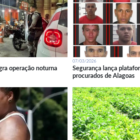
07/03/2026
gra operação noturna
Segurança lança platafor
procurados de Alagoas