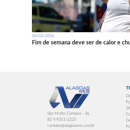
06/03/2026
Fim de semana deve ser de calor e ch
T
Di
Po
S
São M.dos Campos - AL
Co
82 9.9311-2225
De
contato@alagoasnt.com.br
Po