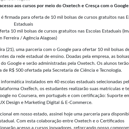
 acesso aos cursos por meio do Oxetech e Cresça com o Google
erta 10 mil bolsas de cursos gratuitos nas Escolas Estaduais (I
n Ferreira / Agência Alagoas)
ra (21), uma parceria com o Google para ofertar 10 mil bolsas d
ntes da rede estadual de ensino. Doadas pela empresa, as bolsa
s do Google e serão administradas pela Oxetech. Os alunos terão
a de R$ 500 ofertada pela Secretaria de Ciência e Tecnologia.
informática instalados em 40 escolas estaduais selecionadas pe
lataforma OxeTech, os estudantes realizarão suas matrículas e t
oogle no Coursera, em português e com certificação: Suporte em 
 UX Design e Marketing Digital & E-Commerce.
ional em nosso estado, assinei hoje uma parceria para disponibi
estadual. Com esta colaboração entre Oxetech e o Certificados
rcionarão acesso a cursos inovadores, reforçando nosso comprom