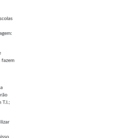
magem:
e
s fazem
la
erão
T.I.;
lizar
isso