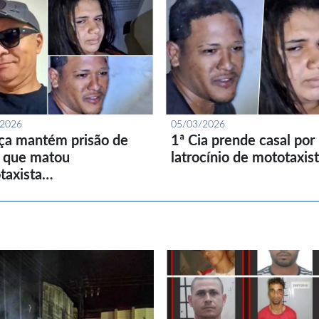
/2026
05/03/2026
iça mantém prisão de
1ª Cia prende casal por
l que matou
latrocínio de mototaxis
taxista…