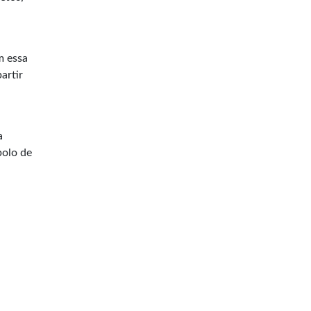
m essa
artir
a
polo de