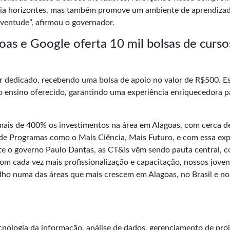
lia horizontes, mas também promove um ambiente de aprendiza
uventude”, afirmou o governador.
oas e Google oferta 10 mil bolsas de curso
 dedicado, recebendo uma bolsa de apoio no valor de R$500. E
do ensino oferecido, garantindo uma experiência enriquecedora p
ais de 400% os investimentos na área em Alagoas, com cerca d
s de Programas como o Mais Ciência, Mais Futuro, e com essa ex
e o governo Paulo Dantas, as CT&Is vêm sendo pauta central, 
m cada vez mais profissionalização e capacitação, nossos joven
lho numa das áreas que mais crescem em Alagoas, no Brasil e no
cnologia da informação, análise de dados, gerenciamento de proj