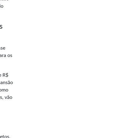
do
s
sse
ara os
e R$
pansão
como
s, vão
etos,