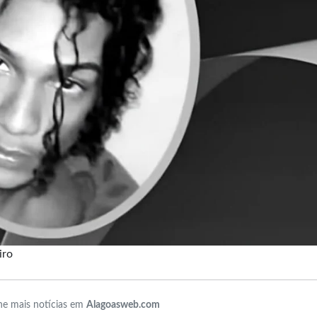
iro
e mais notícias em
Alagoasweb.com