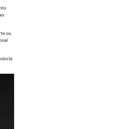
nto
 ao
rte ou
onal
núncia