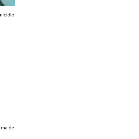
micídio
arma de