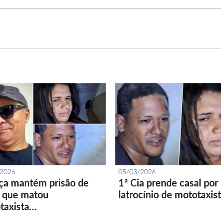
/2026
05/03/2026
iça mantém prisão de
1ª Cia prende casal por
l que matou
latrocínio de mototaxis
taxista…