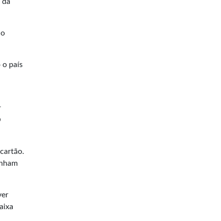
 da
no
 o país
r
O
cartão.
anham
ver
aixa