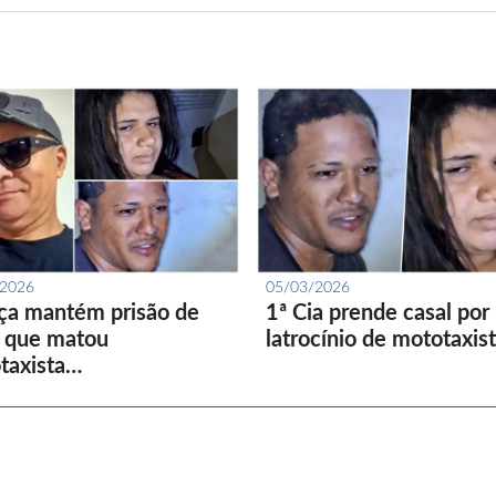
/2026
05/03/2026
iça mantém prisão de
1ª Cia prende casal por
l que matou
latrocínio de mototaxis
taxista…