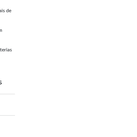
ais de
m
terias
s