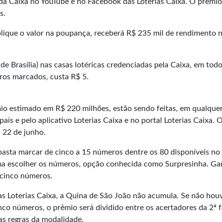
 da Caixa no YouTube e no Facebook das Loterias Caixa. O prêmio
s.
lique o valor na poupança, receberá R$ 235 mil de rendimento 
de Brasília) nas
casas lotéricas
credenciadas pela Caixa, em todo
eros marcados, custa R$ 5.
io estimado em R$ 220 milhões, estão sendo feitas, em qualque
país e pelo aplicativo Loterias Caixa e no portal Loterias Caixa. 
a 22 de junho.
basta marcar de cinco a 15 números dentre os 80 disponíveis no 
ma escolher os números, opção conhecida como Surpresinha. G
 cinco números.
s Loterias Caixa, a Quina de São João não acumula. Se não hou
nco números, o prêmio será dividido entre os acertadores da 2ª f
as regras da modalidade.