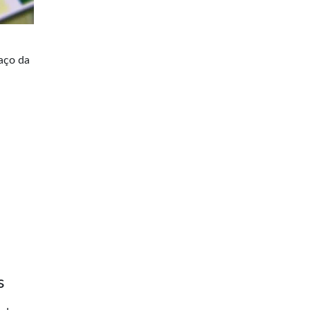
paço da
s